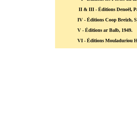
II & III - Éditions Denoël, P
IV - Éditions Coop Breizh, S
V - Éditions ar Balb, 1949.
VI - Éditions Mouladuriou H