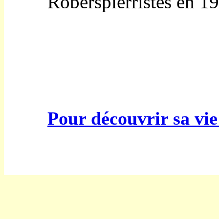
Roberspierristes en 1
---------------------------
-------------------
Pour découvrir sa vie