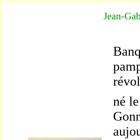
Jean-Ga
Banqu
pamp
révo
né l
Gonn
aujou