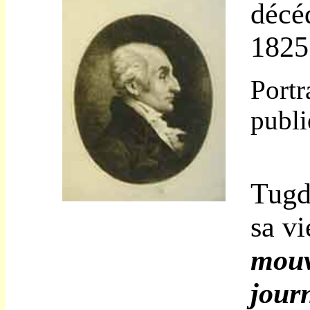
décé
1825
Portr
publi
Tugd
sa vi
mouv
journ