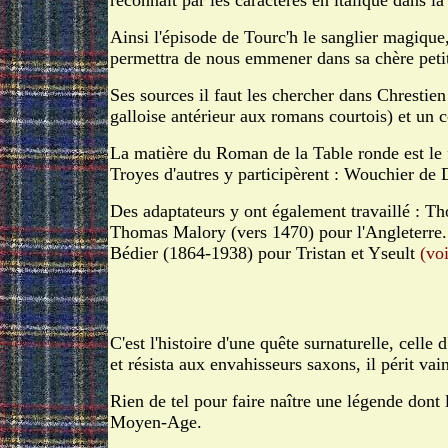
reconnaît par les caractères en italique dans la
Ainsi l'épisode de Tourc'h le sanglier magique,
permettra de nous emmener dans sa chère peti
Ses sources il faut les chercher dans Chresti
galloise antérieur aux romans courtois) et un 
La matière du Roman de la Table ronde est le fru
Troyes d'autres y participèrent : Wouchier de 
Des adaptateurs y ont également travaillé : T
Thomas Malory (vers 1470) pour l'Angleterre.
Bédier (1864-1938) pour Tristan et Yseult
(voi
C'est l'histoire d'une quête surnaturelle, cell
et résista aux envahisseurs saxons, il périt va
Rien de tel pour faire naître une légende dont 
Moyen-Age.