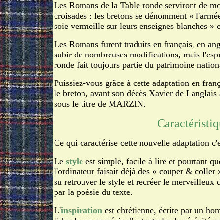
Les Romans de la Table ronde serviront de modè
croisades : les bretons se dénomment « l'armé
soie vermeille sur leurs enseignes blanches » e
Les Romans furent traduits en français, en ang
subir de nombreuses modifications, mais l'espr
ronde fait toujours partie du patrimoine national
Puissiez-vous grâce à cette adaptation en fran
le breton, avant son décès Xavier de Langlais 
sous le titre de MARZIN.
Caractéristiq
Ce qui caractérise cette nouvelle adaptation c'es
Le
style
est simple, facile à lire et pourtant q
l'ordinateur faisait déjà des « couper & coller 
su retrouver le style et recréer le merveilleux
par la poésie du texte.
L'
inspiration
est chrétienne, écrite par un ho