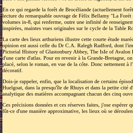
En ce qui regarde la forêt de Brocéliande (actuellement forê
lecture du remarquable ouvrage de Fèlix Bellamy "La Forét 
volumes in-8, qui renferme, outre une infinité de renseigneme
inspirées, maintes vues originales sur le cycle de la Table R
La carte des lieux arthuriens illustre cette courte étude maré
opinion est aussi celle du Dr C.A. Ralegh Radford, dont l'im
Pictorial History of Glastonbury Abbey, The IsIe of Avalon Pî
d'une carte d'atlas. Pour en revenir à la Grande-Bretagne, on
placé, selon le roman, en vue de la côte. Donc nettement à l'o
décoratif.
Dois-je rappeler, enfin, que la localisation de certains épis
Huelgoat, dans la presqu'île de Rhuys et dans la petite cité d
analytique des matières accompagnant chacun des cinq ouvr
Ces précisions données et ces réserves faites, j'ose espérer 
fût-ce d'une manière approximative, les lieux où se déro