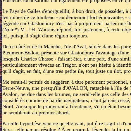
Plusieurs localisations ont également été proposées en ce q
Le Pays de Galles s'enorgueillit, à bon droit, de posséder, à
les ruines de ce tombeau - au demeurant fort émouvantes - co
légende car Glastonbury n'est pas à proprement parler une îl
(Note*) M. J.H. Watkins répond, fort justement, à cette object
ici, puisqu'il s'agit d'une région toujours.
De ce côté-ci de la Manche, l'ile d'Aval, située dans les p
Pleumeur-Bodou, présente sur Glastonbury l'avantage d'une i
lesquels Charles Chassé - faisant état, d'une part, d'une simil
particulièrement vivaces en Trégor, n'ont pas hésité à identifi
qu'il s'agit, en fait, d'une très petite île, tout juste un îlot
Me serait-il permis de suggérer, à titre purement personnel, 
Terre-Neuve, une presqu'île d'AVALON, rattachée à l'île de
Avalon, perdue dans les brumes, ne serait-elle pas celle des
considérés comme de hardis navigateurs, n'ont jamais cessé, e
Nord, Ainsi que le prouverait à l'évidence, s'il en était bes
ne semblerait au premier abord.
Pareille hypothèse vaut ce qu'elle vaut, put-être s'agit-il d'
Sera-t-elle jamais résolue ? À en croire la légende, la fin du