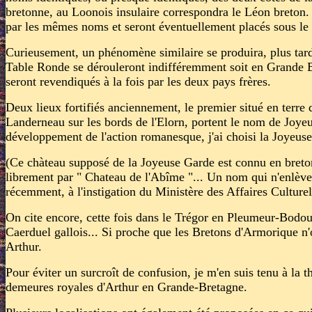
bretonne, au Loonois insulaire correspondra le Léon breton. 
par les mêmes noms et seront éventuellement placés sous le
Curieusement, un phénomène similaire se produira, plus tard,
Table Ronde se dérouleront indifféremment soit en Grande Br
seront revendiqués à la fois par les deux pays frères.
Deux lieux fortifiés anciennement, le premier situé en terre 
Landerneau sur les bords de l'Elorn, portent le nom de Joye
développement de l'action romanesque, j'ai choisi la Joyeus
(Ce chàteau supposé de la Joyeuse Garde est connu en breton
librement par " Chateau de l'Abîme "... Un nom qui n'enlève r
récemment, à l'instigation du Ministère des Affaires Culturel
On cite encore, cette fois dans le Trégor en Pleumeur-Bodou
Caerduel gallois... Si proche que les Bretons d'Armorique n'o
Arthur.
Pour éviter un surcroît de confusion, je m'en suis tenu à la th
demeures royales d'Arthur en Grande-Bretagne.