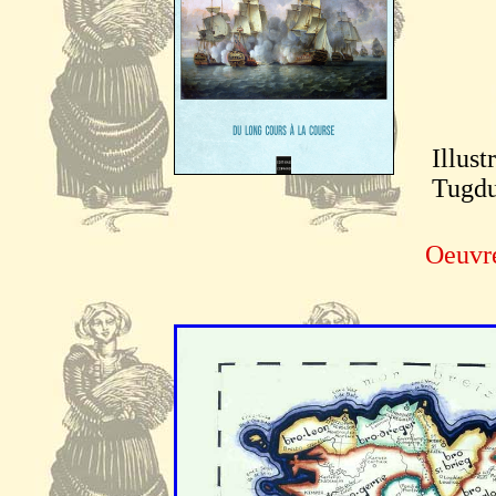
Illust
Tugdu
Oeuvre