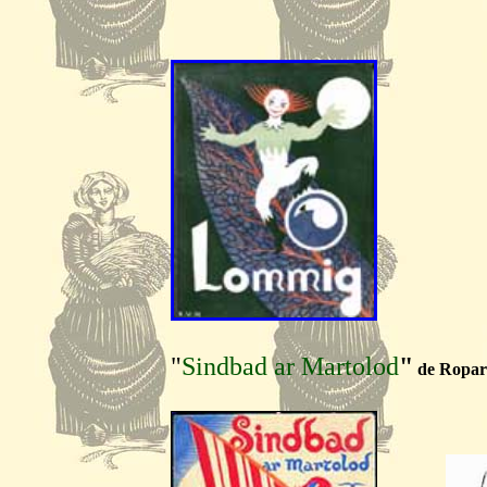
"
Sindbad ar Martolod
"
de Ropar