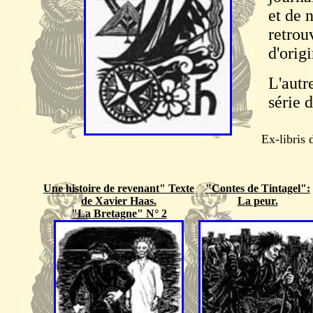
et de 
retrou
d'orig
L'autr
série d
Ex-libris
Une histoire de revenant" Texte
"Contes de Tintagel":
de Xavier Haas.
La peur.
"La Bretagne" N° 2