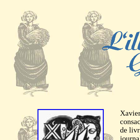
Xavier
consacr
de livr
journa