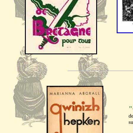
"
de
su