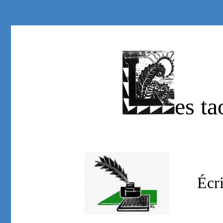
es t
Écr