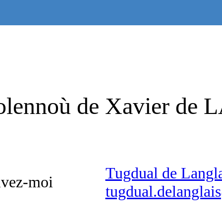
aolennoù de Xavier d
Tugdual de Langla
ivez-moi
tugdual.delangla