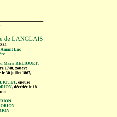
___________
I
ise de LANGLAIS
1824
7
Amant Luc
ère
rd Marie RELIQUET
,
re 1748, zouave
le 30 juillet 1867,
RELIQUET
, épouse
DORION
, décédée le 18
nts:
DORION
e DORION
ORION