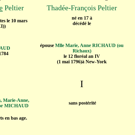
e
Peltier
Thadée-François Peltier
né en 17 à
es le 10 mars
décédé le
I))
épouse
Mlle Marie, Anne RICHAUD (ou
HAUD
Richaux)
 1784
le 12 floréal an IV
(1 mai 1796)
à New-York
I
s, Marie-Anne,
sans postérité
ictor MICHAUD
ts en bas age.