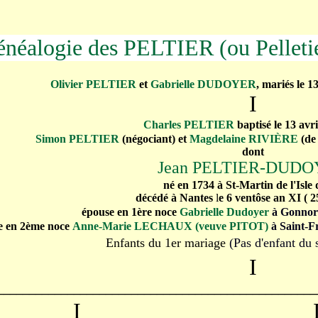
--------
néalogie des PELTIER (ou Pelleti
Olivier PELTIER
et
Gabrielle DUDOYER
,
mariés le 1
I
Charles PELTIER
baptisé le 13 avr
Simon PELTIER
(négociant) et
Magdelaine RIVIÈRE
(de 
dont
Jean PELTIER-DUD
né en 1734 à St-Martin de l'Isle
décédé à Nantes
l
e 6 ventôse an XI
( 2
épouse en 1ère noce
Gabrielle Dudoyer
à Gonnor
e en 2ème noce
Anne-Marie LECHAUX (veuve PITOT)
à Saint-F
Enfants du 1er mariage
(Pas d'enfant du
I
__________________________________________________
----
I
--------------------- --------