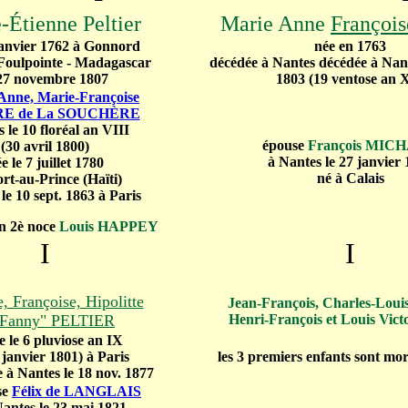
e
-Étienne Peltier
Marie Anne
François
 janvier 1762 à Gonnord
née en 1763
Foulpointe - Madagascar
décédée à Nantes décédée à Nant
 27 novembre 1807
1803 (19 ventose an X
Anne, Marie-Françoise
RE de La SOUCHÈRE
s le 10 floréal an VIII
épouse
François MIC
(30 avril 1800)
à Nantes le 27 janvier
e le 7 juillet 1780
né à Calais
rt-au-Prince (Haïti)
le 10 sept. 1863 à Paris
n 2è noce
Louis HAPPEY
I
I
, Françoise, Hipolitte
Jean-François, Charles-Loui
"Fanny" PELTIER
Henri-François et Louis V
e le 6 pluviose an IX
 janvier 1801) à Paris
les 3 premiers enfants sont mor
 à Nantes le 18 nov. 1877
se
Félix de LANGLAIS
Nantes le 23 mai 1821