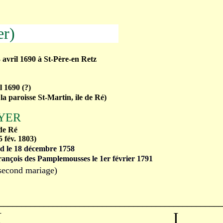
er)
3 avril 1690 à St-Père-en Retz
il 1690
(?)
la paroisse St-Martin, ile de Ré)
OYER
 de Ré
5 fév. 1803)
d le 18 décembre 1758
rançois des Pamplemousses le 1er février 1791
 second mariage)
__________________________________________________
I I