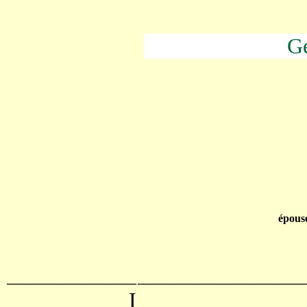
Gé
épous
_____________________
___________________________
I
----------------------