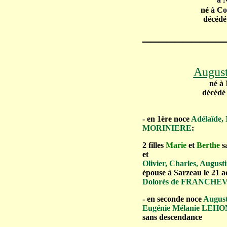
né
à Co
décédé
__________
Augus
né à 
décédé 
- en 1ère noce
Adélaïde,
MORINIERE
:
2 filles
Marie
et
Berthe
s
et
Olivier, Charles, Augu
épouse à Sarzeau le 21 
Dolorès de FRANCHE
- en seconde noce
Augus
Eugénie Mélanie LEH
sans descendance