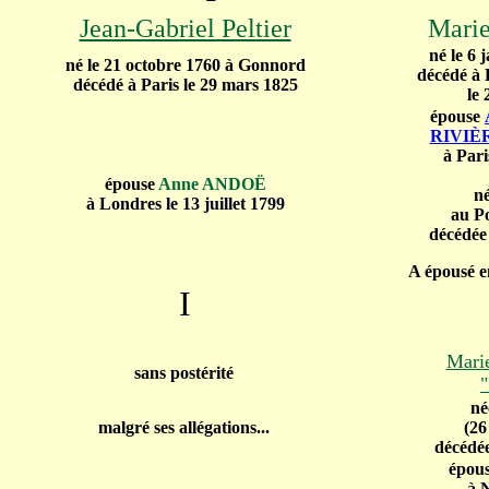
Jean-Gabriel Peltier
Mari
né le 6
né le 21 octobre 1760 à Gonnord
décédé à 
décédé à Paris le 29 mars 1825
le
épouse
RIVIÈ
à
Pari
épouse
Anne ANDOË
né
à Londres le 13 juillet 1799
au Po
décédée 
A épousé e
I
-----
Marie
sans postérité
né
malgré ses allégations...
(26
décédée
épou
à 