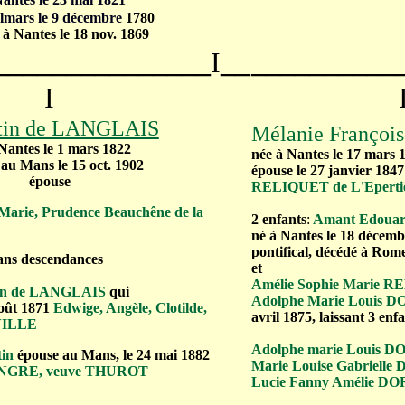
lmars le 9 décembre
1780
 à Nantes le 18 nov. 1869
_______________
I
__
__________
I
tin de LANGLAIS
Mélanie Franço
Nantes le 1 mars 1822
née à Nantes le 17 mars 
au Mans le 15 oct. 1902
épouse le 27 janvier 184
épouse
RELIQUET de L'Eperti
 Marie, Prudence Beauchêne de la
2 enfants
:
Amant Edoua
né à Nantes le 18 décemb
pontifical, décédé à Rome 
ans descendances
et
Amélie Sophie Marie 
stin de LANGLAIS
qui
Adolphe Marie Louis 
août 1871
Edwige, Angèle, Clotilde,
avril 1875, laissant 3 enfa
VILLE
Adolphe marie Louis 
tin
épouse au Mans, le 24 mai 1882
Marie Louise Gabriell
ONGRE, veuve THUROT
Lucie Fanny Amélie D