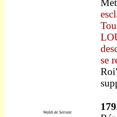
Mét
escl
Tou
LOU
desc
se r
Roi
sup
179
Walsh de Serrant