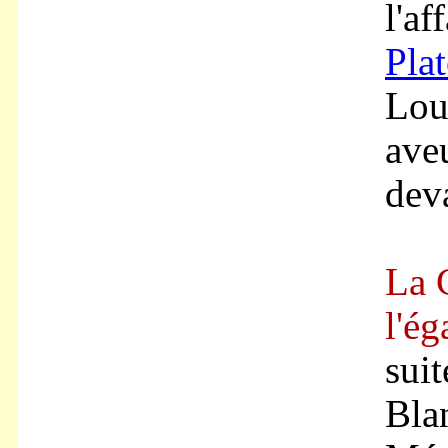
l'af
Pla
Loui
ave
deva
La 
l'é
suit
Blan