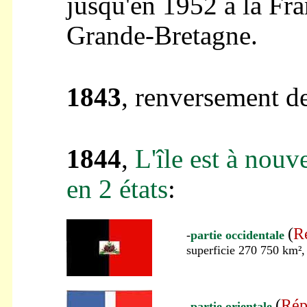
jusqu'en 1952 à la Fra
Grande-Bretagne.
1843
, renversement d
1844
,
L'île est à nouv
en 2 états
:
(
R
-
partie occidentale
superficie 270 750 km², 
(
Rép
-
partie orientale