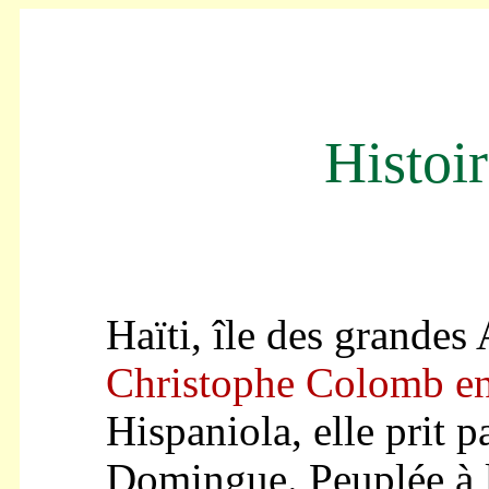
--
-
Histoi
---
---
Haïti, île des grandes 
Christophe Colomb e
Hispaniola, elle prit p
Domingue. Peuplée à l