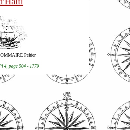
d'Haïti
ltier
l 4, page 504 - 1779